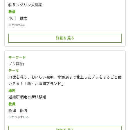
㈱サングリン太陽園
小川 健太
おがわけんた
詳細を見る
ブリ醤油
地球を救う、おいしい発明。北海道まで北上したブリをまるごと使
いきる！「新・北海道ブランド」
道総研網走水産試験場
舩津 保浩
ふなつやすひろ