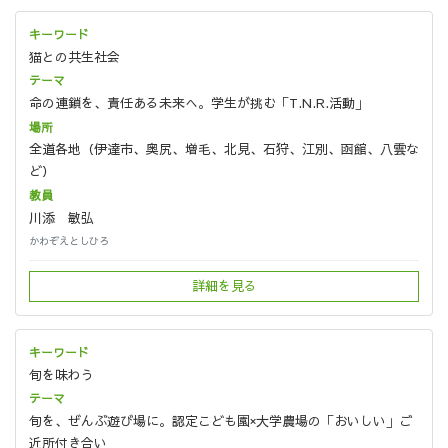
猫との共生社会
命の連鎖を、責任ある未来へ。学生が挑む「T.N.R.活動」
全道各地（伊達市、奥尻、増毛、北見、石狩、江別、函館、八雲な
ど）
川添 敏弘
かわぞえとしひろ
詳細を見る
旬を味わう
旬を、ぜんぶ遊び場に。認定こども園×大学農場の「おいしい」ご
近所付き合い