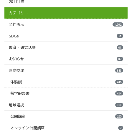
2011年度
カテゴリー
全件表示
1,092
SDGs
21
教育・研究活動
61
お知らせ
67
国際交流
649
体験談
435
留学報告書
414
地域連携
326
公開講座
255
オンライン公開講座
7