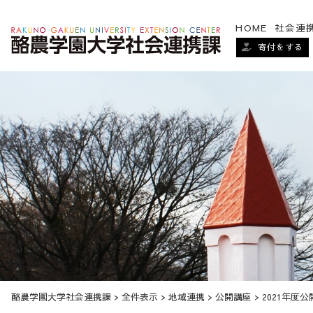
HOME
社会連
寄付をする
酪農学園大学社会連携課
>
全件表示
>
地域連携
>
公開講座
>
2021年度