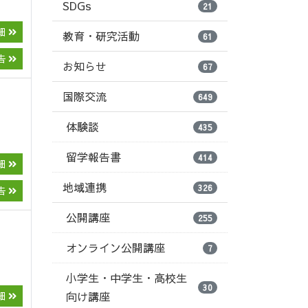
SDGs
21
細
教育・研究活動
61
告
お知らせ
67
国際交流
649
体験談
435
留学報告書
414
細
地域連携
326
告
公開講座
255
オンライン公開講座
7
小学生・中学生・高校生
30
細
向け講座