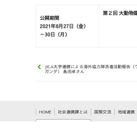
第２回 大動物
公開期間
2021年8月27日（金）
～30日（月）
JICA大学連携による海外協力隊派遣活動報告（
ガンダ） 島田卓さん
HOME
社会連携課とは
国際交流
地域連携
Powered by Google翻訳