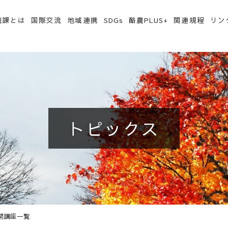
携課とは
国際交流
地域連携
SDGs
酪農PLUS+
関連規程
リン
トピックス
公開講座一覧