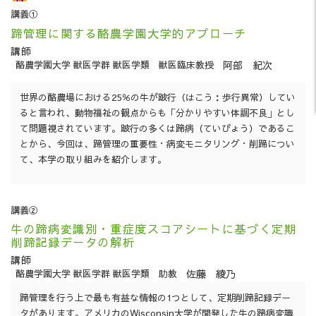
講義①
蹄管理に関する酪農学園大学的アプローチ
講師
阿部 紀次
酪農学園大学 獣医学群 獣医学類
獣医臨床教授
世界の酪農場における25％の牛が跛行（はこう：歩行異常）してい
ると言われ、動物福祉の観点からも「分かりやすい体調不良」とし
て問題視されています。跛行の多くは蹄病（ていびょう）であるこ
とから、今回は、蹄管理の重要性・病変モニタリング・削蹄につい
て、本学の取り組みを紹介します。
講義②
牛の蹄病変識別・重症度スコアシートに基づく定期
削蹄記録データの解析
講師
佐藤 綾乃
酪農学園大学 獣医学群 獣医学類
助教
蹄管理を行う上で最も有益な情報の1つとして、定期削蹄記録デー
タがあります。アメリカのWisconsin大学が開発した牛の蹄病変識