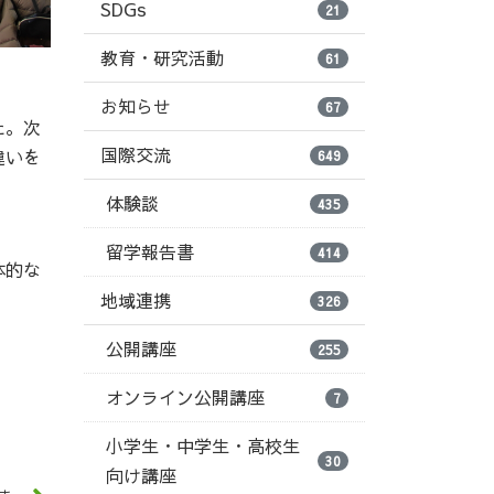
SDGs
21
教育・研究活動
61
お知らせ
67
た。次
国際交流
違いを
649
体験談
435
留学報告書
414
体的な
地域連携
326
公開講座
255
オンライン公開講座
7
小学生・中学生・高校生
30
向け講座