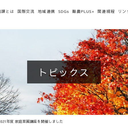
携課とは
国際交流
地域連携
SDGs
酪農PLUS+
関連規程
リン
トピックス
2021年度 家庭菜園講座を開催しました