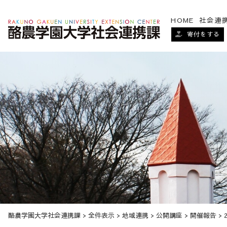
HOME
社会連
寄付をする
酪農学園大学社会連携課
>
全件表示
>
地域連携
>
公開講座
>
開催報告
>