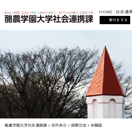
HOME
社会連
寄付をする
酪農学園大学社会連携課
>
全件表示
>
国際交流
>
体験談