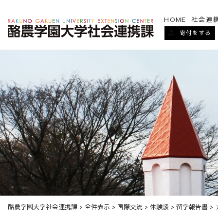
HOME
社会連
寄付をする
酪農学園大学社会連携課
>
全件表示
>
国際交流
>
体験談
>
留学報告書
>