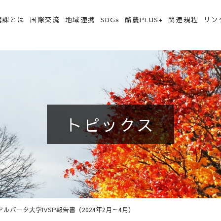
携課とは
国際交流
地域連携
SDGs
酪農PLUS+
関連規程
リン
トピックス
アルバータ大学IVSP報告書（2024年2月～4月）