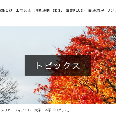
携課とは
国際交流
地域連携
SDGs
酪農PLUS+
関連規程
リン
トピックス
アメリカ・フィンドレー大学・本学プログラム）