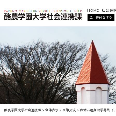
HOME
社会連
寄付をする
酪農学園大学社会連携課
>
全件表示
>
国際交流
>
春休み短期留学募集（