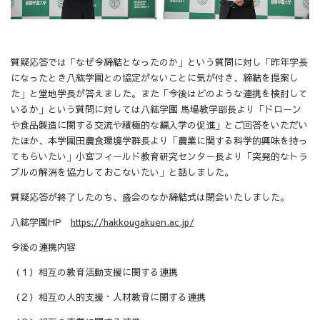
質疑応答では「なぜ今締結となったのか」という質問に対し「昨年学長
になったとき八紘学園との協定がないことに気が付き、締結を提案し
た」と堂地学長が答えました。また「今後はどのような連携を検討して
いるか」という質問に対しては八紘学園 馬場教学部長より「ドローン
や食品製造に関する交流や積極的な編入学の促進」とご回答をいただい
たほか、本学園田農食環境学群長より「農業に関する科学的興味を持っ
てもらいたい」小宮フィールド教育研究センター長より「突発的なトラ
ブルの解消を協力しておこないたい」と話しました。
質疑応答が終了したのち、盛会のなか締結式は閉会いたしました。
八紘学園HP
https://hakkougakuen.ac.jp/
今後の連携内容
（１）相互の教育活動支援に関する連携
（２）相互の人的支援・人材教育に関する連携