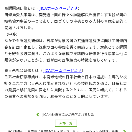
※課題別研修とは（
JICAホームページより
）
研修員受入事業は、開発途上国の様々な課題解決を後押しする我が国の
技術協力事業の一つであり、国づくりの中核となる人材の育成を目的に
開始されました。
（中略）
なかでも課題別研修は、日本が対象各国の共通課題解決に向けて研修内
容を計画・企画し、複数の国の参加を得て実施します。対象とする課題
や分野も多岐に渡り、このような規模で実践的な研修を行う事業は他に
類例が少ないことから、我が国の国際協力の特徴を成しています。
※日系社会研修とは（
JICAホームページより
）
日系社会研修事業は、中南米地域の日系社会と日本の連携に主導的な役
割を果たす方（日系人に限定されない）への技術協力を通じ、日系社会
の発展と移住先国の国造りに貢献するとともに、国民に幅広く、これら
の事業への参加を促進し、助長することを目的としています。
JICA小林理事ほかが来学されました
記事一覧
JICA職員による講義「国際関係とメディアコミュニケーションの科学」を実