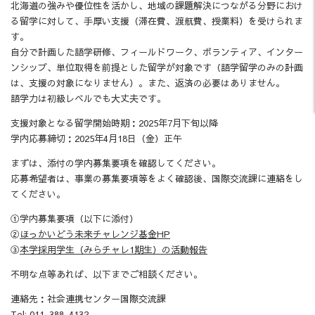
北海道の強みや優位性を活かし、地域の課題解決につながる分野におけ
る留学に対して、手厚い支援（滞在費、渡航費、授業料）を受けられま
す。
自分で計画した語学研修、フィールドワーク、ボランティア、インター
ンシップ、単位取得を前提とした留学が対象です（語学留学のみの計画
は、支援の対象になりません）。また、返済の必要はありません。
語学力は初級レベルでも大丈夫です。
支援対象となる留学開始時期：2025年7月下旬以降
学内応募締切：2025年4月18日（金）正午
まずは、添付の学内募集要項を確認してください。
応募希望者は、事業の募集要項等をよく確認後、国際交流課に連絡をし
てください。
①学内募集要項（以下に添付）
②
ほっかいどう未来チャレンジ基金HP
③
本学採用学生（みらチャレ1期生）の活動報告
不明な点等あれば、以下までご相談ください。
連絡先：社会連携センター国際交流課
Tel: 011-388-4132