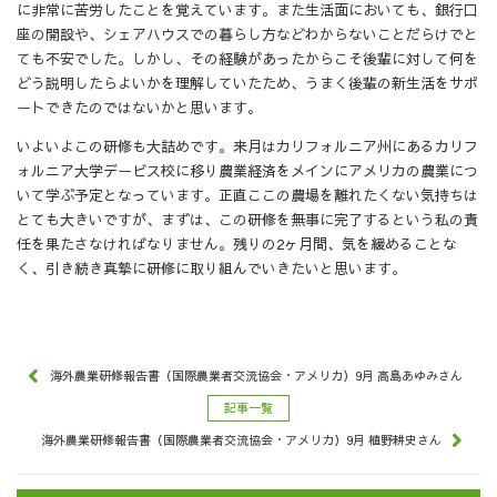
に非常に苦労したことを覚えています。また生活面においても、銀行口
座の開設や、シェアハウスでの暮らし方などわからないことだらけでと
ても不安でした。しかし、その経験があったからこそ後輩に対して何を
どう説明したらよいかを理解していたため、うまく後輩の新生活をサポ
ートできたのではないかと思います。
いよいよこの研修も大詰めです。来月はカリフォルニア州にあるカリフ
ォルニア大学デービス校に移り農業経済をメインにアメリカの農業につ
いて学ぶ予定となっています。正直ここの農場を離れたくない気持ちは
とても大きいですが、まずは、この研修を無事に完了するという私の責
任を果たさなければなりません。残りの2ヶ月間、気を緩めることな
く、引き続き真摯に研修に取り組んでいきたいと思います。
海外農業研修報告書（国際農業者交流協会・アメリカ）9月 高島あゆみさん
記事一覧
海外農業研修報告書（国際農業者交流協会・アメリカ）9月 植野耕史さん