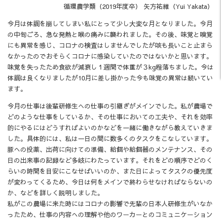
循環農学類（2019年度卒） 矢方祐維（Yui Yakata）
今月は体調を崩してしまい私にとって少し大変な月となりました。今月
の中旬ごろ、急な発熱と喉の痛みに襲われました。その後、味覚と嗅覚
にも異常を感じ、コロナの検査はしませんでしたが咳も長いこと止まら
なかったのでおそらくコロナに感染していたのではないかと思います。
味覚を失ったため食欲が減衰し１週間で体重が３kg程落ちました。今は
体調は良くなりましたが10月に差し掛かった今も味覚の異常は続いてい
ます。
今月の仕事は後輩研修生への仕事の引継ぎがメインでした。私が農場で
どのような仕事をしているか、その仕事においての工夫や、それを効率
的にやるにはどうすればよいのかなどを一緒に働きながら教えていきま
した。具体的には、私は一日の間に数多くのタスクをこなしています。
豚への投薬、出荷に向けての準備、給餌や給餌器のメンテナンス、その
日の出来事の記録など多岐にわたっています。それをどの順序でどのく
らいの時間を目安にこなせばいいのか、また日によってタスクの優先度
が変わってくるため、今日は何をメインで終わらせなければならないの
か、などを詳しく説明しました。
私がこの農場に来た時にはコロナの影響で先輩の日本人研修生がいなか
ったため、仕事の内容への理解や他のワーカーとのコミュニケーション