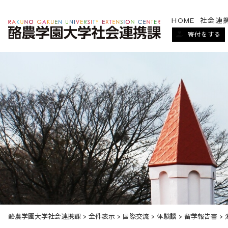
HOME
社会連
寄付をする
酪農学園大学社会連携課
>
全件表示
>
国際交流
>
体験談
>
留学報告書
>