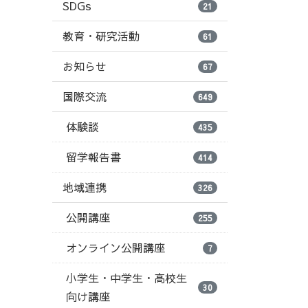
SDGs
21
。
教育・研究活動
61
お知らせ
67
国際交流
649
体験談
435
留学報告書
414
地域連携
326
公開講座
255
オンライン公開講座
7
小学生・中学生・高校生
30
向け講座