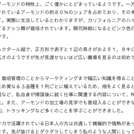
アーモンドの特性上、ごく僅かにとどまっているようです。一
されているアーモンドの約８０％のシェアを占めており、その
す。実際に生活しているとわかりますが、カリフォルニアのハ
するナッツ類が栽培されています。開花時期になるとピンク色
です。
ヘクタール超で、正方形で表すと１辺の長さがおよそ１．８キ
広さのようですが先が見渡せないほど広い農場を見るのは初め
、栽培管理のことからマーケティングまで幅広い知識を得るこ
ため異なる３品種を１列ごとに植えているため、畑をよく見る
話など、私自身が帰国後に就く仕事に関連する内容について、
た。また、アーモンドの加工場の見学でも普段入ることができ
別、トラッキングなど多くのことを学ぶことができました。
リカで活躍されている日本人の方は共通して積極的で情熱があ
ます。気が抜けるとダラダラしてしまう私のような人間にとっ