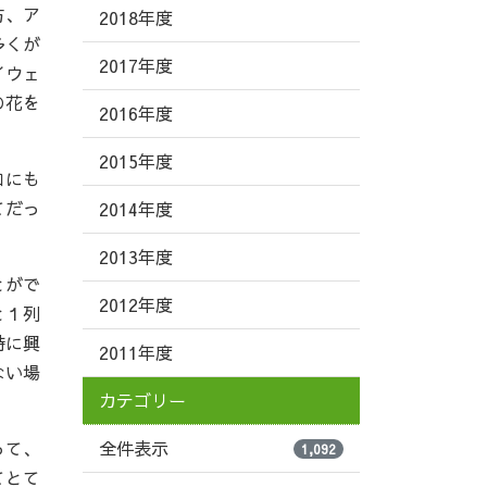
方、ア
2018年度
多くが
2017年度
イウェ
の花を
2016年度
2015年度
ロにも
てだっ
2014年度
2013年度
とがで
2012年度
と１列
特に興
2011年度
ない場
カテゴリー
って、
全件表示
1,092
てとて