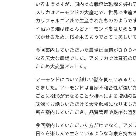
いるようですが、国内での栽培は乾燥を好む
メリカはアーモンドの大産地で、世界で生産
カリフォルニア州で生産されたもののようで
イ沿いの畑はほとんどアーモンドをはじめと
咲かせるため、桜並木のようでとても美しい
今回案内していただいた農場は面積が３００
なる広大な農場でした。アメリカでは普通の
たため大変驚きました。
アーモンドについて詳しい話を伺ってみると
きました。アーモンドは自家不和合性が強い
ごとに樹形が異なることや接木による増殖の
味深くお話しいただけて大変勉強になりまし
所を案内していただき、品質管理や厳格な選
今回案内していただいた方だけでなく、アメ
日々を楽しんで生きているような印象を持ち