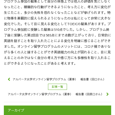
プログラム参加の結果として自分の体感上では他人の評価を気にしなく
なったこと、積極的な行動ができるようになったこと、考え方に変化が
生じたこと、多少の失敗を恐れなくなったことなどが挙げられます。特
に物事を楽観的に捉えられるようになったのは私にとって非常に大きな
変化でした。そして目に見える変化としてTOEICの結果があります。プ
ログラム参加前に受験した結果は510点でした。しかし、プログラム終
了後に受験した第2回目では585点にまで点数が上がっており、日常的に
英語を話すことを取り入れたことによる変化を明確に感じることができ
ました。オンライン留学プログラムのメリットには、コロナ禍でありな
がら多くの人と接することができ英語能力の向上が図れること、目に見
えることのみではなく自分の考え方や感じ方にも多様性を取り入れるこ
とができるようになったことがあると考えます。
アルバータ大学オンライン留学プログラム（夏季） 報告書（田口さん）
記事一覧
アルバータ大学オンライン留学プログラム（夏季） 報告書（田原口さん）
アーカイブ