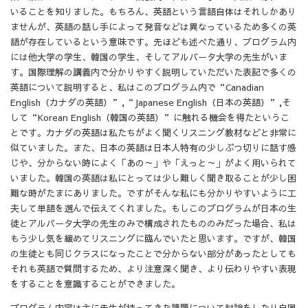
いることを知りました。もちろん、英語という言語自体はそれしかあり
ませんが、英語の話し手によって発音などは異なっているため多くの英
語が存在しているという意味です。先ほども述べた通り、プログラム内
には他大学の学生、韓国の学生、そしてアルバータ大学の先生がいま
す。国際理解の講義内で分かりやすく説明していただいた表記で多くの
英語について説明すると、私はこのプログラム内で“Canadian
English（カナダの英語）”,“Japanese English（日本の英語）”,そ
して“Korean English（韓国の英語）”に触れる機会を得たというこ
とです。カナダの英語は私たちがよく聞くリスニング教材などと非常に
似ていました。また、日本の英語は日本人特有の少しぶつ切りに話す感
じや、分からない時によく「あの～」や「えっと～」がよく用いられて
いました。韓国の英語は私にとっては少し難しく聞き取ることが少し困
難な時がたまにありました。ですがそんな私にも分かりやすいように工
夫して単語を選んで伝えてくれました。もしこのプログラムが日本の生
徒とアルバータ大学の先生のみで構成されたもののみだった場合、私は
もう少し気を緩めてリスニングに臨んでいたと思います。ですが、韓国
の生徒とも同じクラスになったことで分からない部分があったとしても
それも英語で質問するため、より注意深く聞き、より伝わりやすい表現
をすることを意識することができました。
プログラム内容は主に先生が持ってきた議題について討論をしたり自国