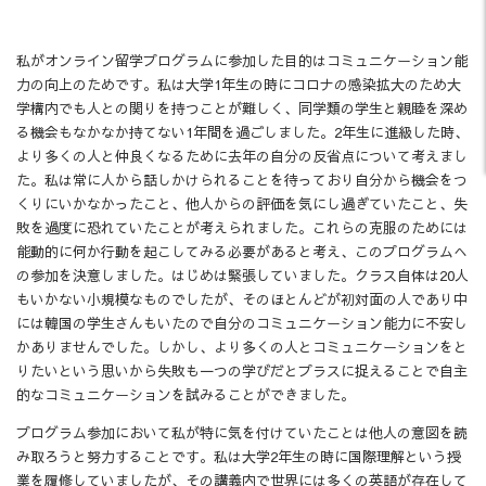
私がオンライン留学プログラムに参加した目的はコミュニケーション能
力の向上のためです。私は大学1年生の時にコロナの感染拡大のため大
学構内でも人との関りを持つことが難しく、同学類の学生と親睦を深め
る機会もなかなか持てない1年間を過ごしました。2年生に進級した時、
より多くの人と仲良くなるために去年の自分の反省点について考えまし
た。私は常に人から話しかけられることを待っており自分から機会をつ
くりにいかなかったこと、他人からの評価を気にし過ぎていたこと、失
敗を過度に恐れていたことが考えられました。これらの克服のためには
能動的に何か行動を起こしてみる必要があると考え、このプログラムへ
の参加を決意しました。はじめは緊張していました。クラス自体は20人
もいかない小規模なものでしたが、そのほとんどが初対面の人であり中
には韓国の学生さんもいたので自分のコミュニケーション能力に不安し
かありませんでした。しかし、より多くの人とコミュニケーションをと
りたいという思いから失敗も一つの学びだとプラスに捉えることで自主
的なコミュニケーションを試みることができました。
プログラム参加において私が特に気を付けていたことは他人の意図を読
み取ろうと努力することです。私は大学2年生の時に国際理解という授
業を履修していましたが、その講義内で世界には多くの英語が存在して