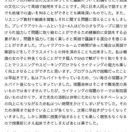
の文化について英語で説明をすることです。同じ日本人同士で話すとき
でも地域での違いを知ることができとても興味深いものでした。また、
リスニング教材や動画を閲覧しそれに関する問題に答えることもしまし
た。ブレイクアウトルームという2～4人ほどの小さなグループに振り分
けられ協力して問題に取り組むことができるため積極的に会話をする必
要があり、問題を協力して説く楽しさと英語で議論する面白さを感じる
ことができました。ブレイクアウトルームで時間が余った場合は英語で
雑談などをしてクラスメイトとの仲を深めることも出来ました。私は韓
国の女の子と仲良くなることができ個人でSNSで繋がりやり取りをする
ことでリスニングやスピーキングだけでなくライティングの能力も楽し
く向上させることができたと思います。プログラム内で困難だったこと
は早起きです。私はアルバイトもやっているため、つい毎日の宿題はア
ルバイト後になってしまっていました。宿題自体はそこまで難易度の高
いものではありませんでしたが、ライティングの宿題のテーマは毎回面
白いものばかりで、また先生の添削は非常にためになりモチベーション
の向上にもつながるため私はつい時間をかけてしまいがちでした。その
ため深夜まで起きていることが多くなり、次第に早起きがつらくなって
いきました。しかし実際に授業が始まるととても楽しく眠気もなくなる
ので授業前にさえ起床できてしまえばあとは楽でした。