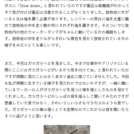
ボスに「Slow down」と言われていたのですが最近は距離感がわかって
きて気が付けば最近は注意されることがなくなりました。放牧地に牛が
いると次は塩を置く必要があります。レンジャーの荷台に塩を大量に載
せて放牧地の中を走り数か所にそれぞれ塩を置きます。そのついでに放
牧地内の他のウォータータンクがちゃんと動いているかの確認もしま
す。放牧地の中を走りながらきれいな景色を見たり放牧されている牛の
様子をみたりとても楽しいです。
また、今月はガラガラヘビを見ました。今まで仕事中やアリゾナにいる
間にここにはガラガラヘビがいるから気を付けてね。と言われていたの
ですが実際に見たことはなくあまり身近に感じていませんでした。今回
も私が実際に生きている様子を見たわけではないのですが、一緒に働い
ているワーカーの人がガラガラヘビを見つけ頭を落としたものを見せて
くれました。ガラガラヘビのしっぽの音を揺らして聞いてみたのですが
想像していた音ではなく、かわいらしい小さなマラカスのような音でし
た。ガラガラヘビの毒は強くとても危険なのでこれからは音を聞いたら
すぐに逃げようと思います。