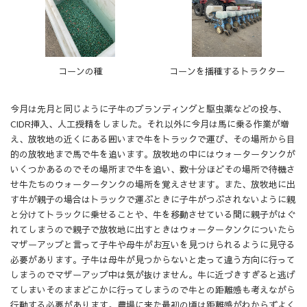
コーンの種
コーンを播種するトラクター
今月は先月と同じように子牛のブランディングと駆虫薬などの投与、
CIDR挿入、人工授精をしました。それ以外に今月は馬に乗る作業が増
え、放牧地の近くにある囲いまで牛をトラックで運び、その場所から目
的の放牧地まで馬で牛を追います。放牧地の中にはウォータータンクが
いくつかあるのでその場所まで牛を追い、数十分ほどその場所で待機さ
せ牛たちのウォータータンクの場所を覚えさせます。また、放牧地に出
す牛が親子の場合はトラックで運ぶときに子牛がつぶされないように親
と分けてトラックに乗せることや、牛を移動させている間に親子がはぐ
れてしまうので親子で放牧地に出すときはウォータータンクについたら
マザーアップと言って子牛や母牛がお互いを見つけられるように見守る
必要があります。子牛は母牛が見つからないと走って違う方向に行って
しまうのでマザーアップ中は気が抜けません。牛に近づきすぎると逃げ
てしまいそのままどこかに行ってしまうので牛との距離感も考えながら
行動する必要があります。農場に来た最初の頃は距離感がわからずよく