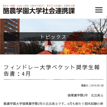
トピックス
フィンドレー大学ベケット奨学生報
告書：4月
掲載日：2019.05.08
循環農学類2年 北出高士
酪農学園大学循環農学類2年の北出高士です。4月も終わり期末試験の時