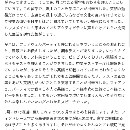
がやってきました。そして9ヶ月にわたる留学もおわりを迎えようとし
ています。この留学で、沢山のことを学ぶことが出来ました。英語の勉
強だけでなく、友達との週末の過ごし方などの文化の違いをはじめとし
て授業の違いも日本とはかけ離れていてとてもいい勉強になりました。
ハウスメイトにも恵まれておりアクティビティに声をかけてもらい充実
した生活を送れた気がします。
今月は、フェアウェルパーティと呼ばれる日本でいうところのお別れ会
と、冒頭でもお伝えしましたが、期末テストがありました。いつもふざ
けている人もテスト前ということで、ピリピリしておりいい緊張感でこ
ちらもテストを迎えることができました。中間テストで一度は経験をし
ていましたが、やはりそもそも英語で記載されているのでわからなくな
ることも多々ありましたがそれでも回答時間であったり、テストの正答
率もあがり英語力がついたとこを実感することが出来ました。フェアウ
ェルパーティでは我々日本人は英語で、日本語専攻の生徒は日本語でス
ピーチをしました。とてもいい雰囲気で泣いてしまう人もいてそれだけ
みんな楽しんでいたのだとわかるスピーチでした。
5月には北海道に戻りこれまでの9ヶ月のまとめを発表します。また、フ
ィンドレー大学から基礎獣医専攻の生徒が6人来ます。留学に興味ある
方は学ぶことも多くありますし、それだけでなくみんなとても親切で充