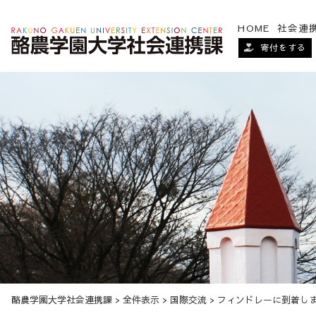
HOME
社会連
寄付をする
酪農学園大学社会連携課
>
全件表示
>
国際交流
>
フィンドレーに到着し