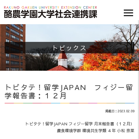
トピックス
トビタテ！留学JAPAN フィジー留
学報告書：１２月
掲載日：2023.02.09
トビタテ！留学JAPAN フィジー留学 月末報告書（１２月）
農食環境学群 環境共生学類 ４年 小松 奈菜