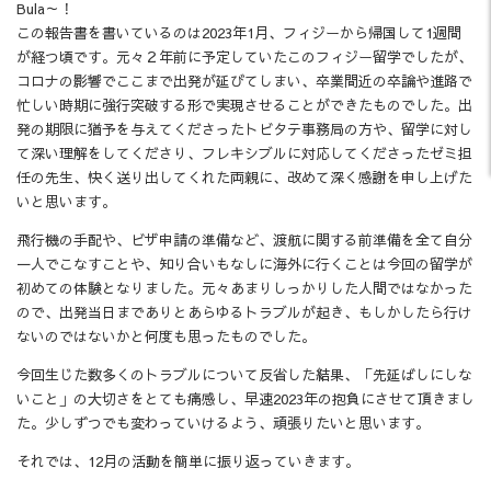
Bula～！
この報告書を書いているのは2023年1月、フィジーから帰国して1週間
が経つ頃です。元々２年前に予定していたこのフィジー留学でしたが、
コロナの影響でここまで出発が延びてしまい、卒業間近の卒論や進路で
忙しい時期に強行突破する形で実現させることができたものでした。出
発の期限に猶予を与えてくださったトビタテ事務局の方や、留学に対し
て深い理解をしてくださり、フレキシブルに対応してくださったゼミ担
任の先生、快く送り出してくれた両親に、改めて深く感謝を申し上げた
いと思います。
飛行機の手配や、ビザ申請の準備など、渡航に関する前準備を全て自分
一人でこなすことや、知り合いもなしに海外に行くことは今回の留学が
初めての体験となりました。元々あまりしっかりした人間ではなかった
ので、出発当日までありとあらゆるトラブルが起き、もしかしたら行け
ないのではないかと何度も思ったものでした。
今回生じた数多くのトラブルについて反省した結果、「先延ばしにしな
いこと」の大切さをとても痛感し、早速2023年の抱負にさせて頂きまし
た。少しずつでも変わっていけるよう、頑張りたいと思います。
それでは、12月の活動を簡単に振り返っていきます。