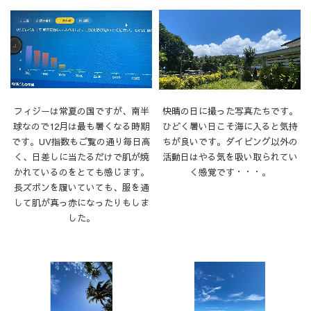
フィジーは常夏の国ですが、南半
快晴の日に撮った写真たちです。
球なので12月は最も暑くなる時期
ひどく暑い日こそ海に入ると気持
です。UV指数もご覧の通り毎日高
ちが良いです。ダイビング以外の
く、日差しに当たるだけで肌が焼
活動日はやる気を吸い取られてい
かれているのをとても感じます。
く感覚です・・・。
長ズボンを履いていても、服を通
して肌が真っ赤になったりもしま
した。