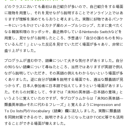
どのクラスにおいても最初は自己紹介が多いので、自己紹介をする場面
に現物を用意し、それを見せながら説明することでオンライン上ではあ
りますが理解を深めてもらおうと考えました。実際に好物であるパンケ
ーキにいつもかけているカナダ産のメープルシロップ、たまに食べたく
なる韓国料理のヨッポッキ、最近熱中しているNintendo Switchなどを
用意し、見せながら説明したところ、予想通り「自分の国のものを知っ
ているんだ！」といった反応を見せていただく場面が多々あり、非常に
盛り上がりました。
プログラムが進む中で、語彙について大きな気付きがありました。自分
の知らない語彙について尋ねたところ、当然ではありますが英語で例え
ながら説明していただき、その英語の例えもわからないという場面が多
くありました。逆に自分が語彙を説明する場面でも、適当な類義語が見
つからず、日本人参加者に日本語で伝えてしまうという場面がありまし
た。それらの対策として、今までは「未知の英単語―日本語の意味」と
いうように覚えていたのですが、今プログラムからは「未知の英単語―
類義英単語orそれに代わるフレーズ」と覚えるようにImpression and
To Do lists内のVocabulary（語彙）欄に記入しました。実際に類義語
を同時対策できるので、説明できるようになったほかTOEIC等でも活用
することができる場面が増えました。