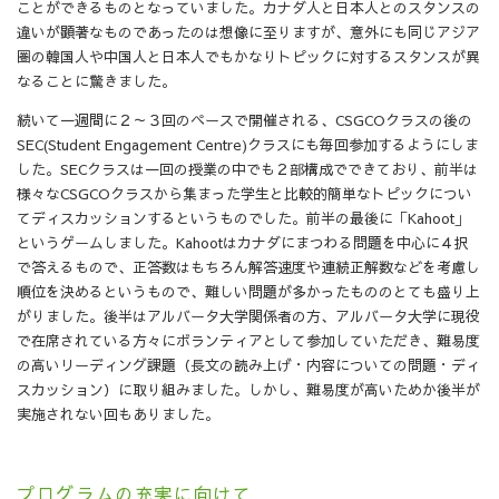
ことができるものとなっていました。カナダ人と日本人とのスタンスの
違いが顕著なものであったのは想像に至りますが、意外にも同じアジア
圏の韓国人や中国人と日本人でもかなりトピックに対するスタンスが異
なることに驚きました。
続いて一週間に２～３回のペースで開催される、CSGCOクラスの後の
SEC(Student Engagement Centre)クラスにも毎回参加するようにしま
した。SECクラスは一回の授業の中でも２部構成でできており、前半は
様々なCSGCOクラスから集まった学生と比較的簡単なトピックについ
てディスカッションするというものでした。前半の最後に「Kahoot」
というゲームしました。Kahootはカナダにまつわる問題を中心に４択
で答えるもので、正答数はもちろん解答速度や連続正解数などを考慮し
順位を決めるというもので、難しい問題が多かったもののとても盛り上
がりました。後半はアルバータ大学関係者の方、アルバータ大学に現役
で在席されている方々にボランティアとして参加していただき、難易度
の高いリーディング課題（長文の読み上げ・内容についての問題・ディ
スカッション）に取り組みました。しかし、難易度が高いためか後半が
実施されない回もありました。
プログラムの充実に向けて