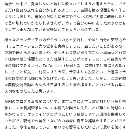
留学生の中で、発言しないと流れに飲まれてしまうと考えたため、でき
るだけ会話の流れを自分から作るようにし、話題を振る場面を多く作る
ようにしました。羞恥心がゆえに発言できない状況が大幅に改善したと
は言い切れないかもしれませんが、今まで自分の中にあった大きな壁を
少しずつ乗り越えている実感はとても大きいものでした。
様々なボランティアの方やクラスの方と交流し、やはり自分の英語力や
コミュニケーション力の低さを実感しました。話したいことがあるのに
英語で伝えられない場面や、そもそも会話が成り立たない場面など非常
に後悔の残る場面もたくさん経験することができました。この後悔を今
後の糧にできるよう、To Do lists（反省と次回に向けて）欄にその都度
しっかりと記入し、前回よりも今回、今回よりも次回といった意気で今
後の国際交流活動にもつなげていこうと思いました。しかし、この経験
は国際交流活動のみならず日常生活にも置き換えることのできる非常に
大切なものだったと思います。
今回のプログラム参加について、まだ大学に入学し数か月という短期留
学もしくは長期留学について本格的な動きに入ることが難しい時期にも
かかわらず、オンラインプログラムという挑戦しやすい環境を提供して
いただき、現地での留学さながらの非常に貴重な経験をすることができ
ました。今後目指している、現地での留学をしたいという思いを強くす