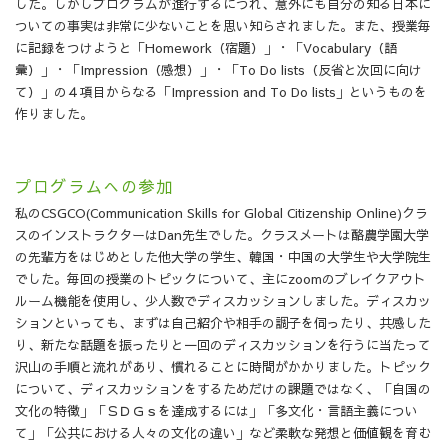
した。しかしプログラムが進行するにつれ、意外にも自分の知る日本に
ついての事実は非常に少ないことを思い知らされました。また、授業毎
に記録をつけようと「Homework（宿題）」・「Vocabulary（語
彙）」・「Impression（感想）」・「To Do lists（反省と次回に向け
て）」の４項目からなる「Impression and To Do lists」というものを
作りました。
プログラムへの参加
私のCSGCO(Communication Skills for Global Citizenship Online)クラ
スのインストラクターはDan先生でした。クラスメートは酪農学園大学
の先輩方をはじめとした他大学の学生、韓国・中国の大学生や大学院生
でした。毎回の授業のトピックについて、主にzoomのブレイクアウト
ルーム機能を使用し、少人数でディスカッションしました。ディスカッ
ションといっても、まずは自己紹介や相手の調子を伺ったり、共感した
り、新たな話題を振ったりと一回のディスカッションを行うに当たって
沢山の手順と流れがあり、慣れることに時間がかかりました。トピック
について、ディスカッションをするためだけの課題ではなく、「自国の
文化の特徴」「ＳＤＧｓを達成するには」「多文化・言語主義につい
て」「公共における人々の文化の違い」など柔軟な発想と価値観を育む