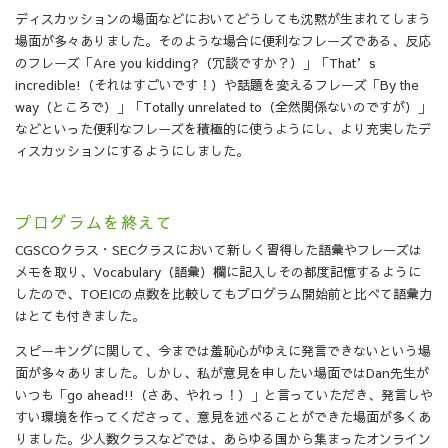
ディスカッションの場面などにおいてどうしても沈黙が生まれてしまう
場面が多々ありました。そのような場合に便利なフレーズである、反応
のフレーズ「Are you kidding?（冗談ですか？）」「That’s
incredible!（それはすごいです！）や話題を変えるフレーズ「By the
way（ところで）」「Totally unrelated to（全然関係ないのですが）」
などといった便利なフレーズを積極的に使うようにし、より充実したデ
ィスカッションにするようにしました。
プログラムを終えて
CGSCOクラス・SECクラスにおいて新しく習得した語彙やフレーズは
メモを取り、Vocabulary（語彙）欄に記入しその都度記憶するように
したので、TOEICの点数を比較してもプログラム開始前と比べて語彙力
はとても付きました。
スピーキングに関して、今までは羞恥心がゆえに発言できないという場
面が多々ありました。しかし、私が意見を申したい場面ではDan先生が
いつも「go ahead!!（さあ、やれっ！）」と言っていただき、発言しや
すい環境を作ってくださって、意見を述べることができた場面が多くあ
りました。少人数クラスなどでは、あらゆる国から集まったオンライン