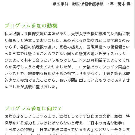
獣医学群 獣医保健看護学類 1年 荒木 真
プログラム参加の動機
私は以前より国際交流に興味があり、大学入学を機に積極的な活動に取
り組もうと決意しておりました。私の考える国際交流とは語学教育のみ
ならず、各国の倫理観の違い、宗教の捉え方、国際環境への価値観とい
った日常では感じることのできない国々の感覚の違いをディスカッショ
ンによって共有し合うというものでした。本来は短期留学によってそれ
らを実行しようと考えておりましたが、コロナ禍でのオンライン実施と
いうことで、経済的な負担が実際の留学よりも少なく、手続き等も比較
的少なく参加できたことから、長い期間計画していたものではありませ
んでしたが挑戦に至りました。
プログラム参加に向けて
国際交流をしようとする上で、準備としてまずは自国の文化・象徴・特
徴等を知る努力をしなければならないと考え、「日本の有名な歌手」
「日本人の特徴」「日本が世界に誇っているもの」などリサーチをしま