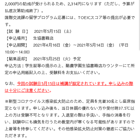
2,000円の助成が受けられるため、2,314円になります（ただし、予算が
払底次第助成終了）。
国際交流課の留学プログラム応募には、TOEICスコア等の提出が必要で
す。
【試 験 日】 2021年5月15日（土）
【申込場所】 生協書籍店
【申込期間】 2021年4月16日（金）～2021年5月14日（金）（平日
10:00～14:00）
【結果返却】 2021年5月25日（火）予定
申込方法：学生証等の提示の上、酪農学園生協書籍店カウンターにて所
定の申込用紙記入の上、受験料をお支払いください。
なお、
今回の試験日5月15日は補講が設定されています。申し込みの際
は十分にご注意ください
。
※新型コロナウイルス感染拡大防止のため、定員を先着30名とし座席指
定となります。申し込み後も、当日体調の優れない方や受付時37.5℃以
上の方は受験不可となります。入退室の際は手洗い、手指の消毒を行
い、試験中にも換気を行うため教室内が寒くなる可能性がありますので
上着等を持参してください。その他感染拡大防止対策の徹底にご協力い
ただきます。