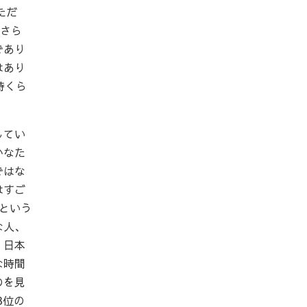
ただ
。さら
であり
はあり
時くら
してい
かなた
ではな
はすご
という
な人、
、日本
な時間
のを見
3位の