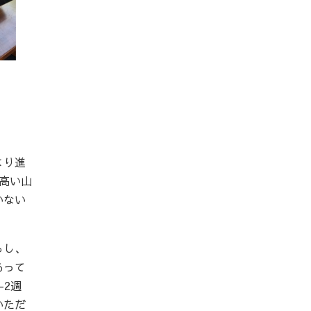
より進
高い山
いない
らし、
あって
2週
いただ