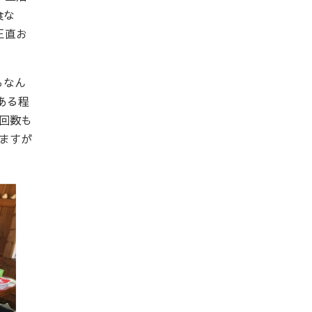
食な
正直お
らなん
ある程
回数も
ますが