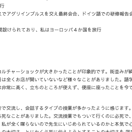
行
スでアグリインプルスを交え最終会合、ドイツ語での研修報告
期間設けられており、私はヨーロッパ４か国を旅行
カルチャーショックが大きかったことが印象的です。街並みが
日は全くお店が開いていないなど様々なことがありました。語
は非常に高く、立ちのところが使えず、便座に座ったことを今
皆で交流し、会話するタイプの授業が多かったように感じます
必死なことがありました。交流授業でもついて行くのに必死で
、私が全く喋らないので先生にいじめられているのかと本気で
ーの大切さ、とにかく必死に伝えようとすることの大切さを 学