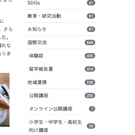
SDGs
21
教育・研究活動
61
に
。さら
お知らせ
67
した。
国際交流
649
慣れな
ありま
体験談
435
留学報告書
414
地域連携
326
公開講座
255
オンライン公開講座
7
小学生・中学生・高校生
30
向け講座