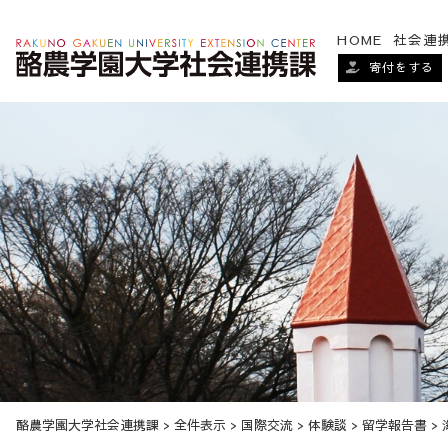
HOME
社会連
寄付をする
酪農学園大学社会連携課
>
全件表示
>
国際交流
>
体験談
>
留学報告書
>