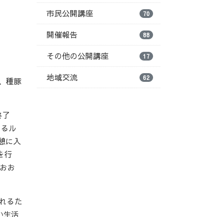
市民公開講座
70
開催報告
88
その他の公開講座
17
地域交流
62
頭、種豚
終了
れるル
憩に入
を行
いおお
れるた
い生活