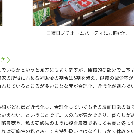
日曜日プチホームパーティにお呼ばれ
さ＞
んでいるかというと見方にもよりますが、機械的な部分で日本
農家の所得に占める補助金の割合は6割を超え、酪農の減少率が
重んじているところが多いことな度が合理化、近代化が進んで
技術がどれほど近代化し、合理化していてもその反面日常の暮
はいえない、ということです。人の心が豊かであり、暮らしが
酪農家や、私の研修先のように複合農家であっても夏と冬に1-
それは研修生の私であっても特別扱いではなくしっかり休みを