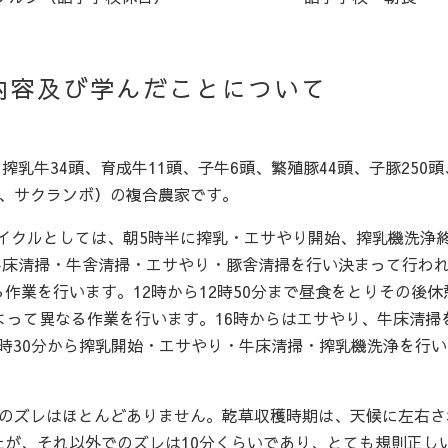
内容及び学んだことについて
、搾乳牛34頭、育成牛11頭、子牛6頭、繁殖豚44頭、子豚250
ン、サクランボ）の複合農家です。
のサイクルとしては、朝5時半に搾乳・エサやり開始、搾乳機洗浄
ら牛床清掃・牛舎清掃・エサやり・豚舎清掃を行い決まって行わ
作業を行います。12時から12時50分まで昼食をとりその後休
よって異なる作業を行います。16時からはエサやり、牛床清掃
17時30分から搾乳開始・エサやり・牛床清掃・搾乳機洗浄を行
間のズレはほとんどありません。乾草収穫時期は、天候に左右さ
が、それ以外でのズレは10分くらいであり、とても規則正し