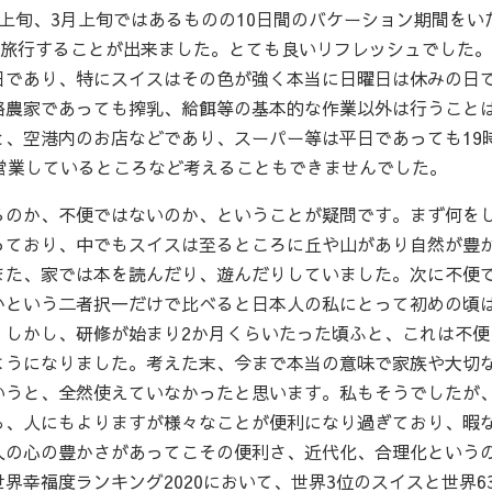
上旬、3月上旬ではあるものの10日間のバケーション期間をい
を旅行することが出来ました。とても良いリフレッシュでした
日であり、特にスイスはその色が強く本当に日曜日は休みの日
酪農家であっても搾乳、給餌等の基本的な作業以外は行うこと
、空港内のお店などであり、スーパー等は平日であっても19
営業しているところなど考えることもできませんでした。
るのか、不便ではないのか、ということが疑問です。まず何を
っており、中でもスイスは至るところに丘や山があり自然が豊
また、家では本を読んだり、遊んだりしていました。次に不便
かという二者択一だけで比べると日本人の私にとって初めの頃
。しかし、研修が始まり2か月くらいたった頃ふと、これは不便
ようになりました。考えた末、今まで本当の意味で家族や大切
いうと、全然使えていなかったと思います。私もそうでしたが
ら、人にもよりますが様々なことが便利になり過ぎており、暇
人の心の豊かさがあってこその便利さ、近代化、合理化という
界幸福度ランキング2020において、世界3位のスイスと世界6