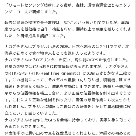
「リモートセンシング技術による農地、森林、環境資源管理とモニタリ
ング」コースで研修しました。
報告会冒頭の挨拶で金子教授は「3か月という短い期間でしたが、高精
度のGPSを低価格で自作・検証を行い、期待以上の成果を残してくれま
した」と研修成果を講評しました。
ナカグチさんはブラジル出身の26歳。日本へ来るのは2回目ですが、北
海道は初めてで食べ物や人をとても気に入ったようです。
ナカグチさんは３Dプリンターを使い、高性能のGPSを作成しました。
通常のGPSでは約3mおきに位置情報が表示されますが、ナカグチさん
のRTK-GPS（RTK=Real Time Kinematic）は0.3mおきとかなり正確で
す。この機能によって、それぞれの農機（刈り取り機、噴霧機、種まき
機等）を効率良く動かし、農地を有効に活用できます。親機と子機が衛
星からの位置情報を補正し合い、より正確な位置情報を割り出すそうで
す。これにより正確な地図を作ったり、雪国の除雪作業にも役立つかも
しれません。ブラジルに帰国した後はこの研修を活かして農地開発に役
立てたい、と話していました。
ナカグチさんは自作したGPSを会場に持参しており、実際に手に取って
みることもできました。
発表後半では思い出の写真を複数見せてくれました。沖縄での初めての