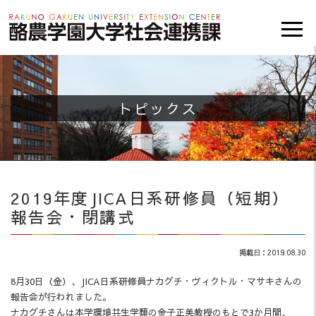
トピックス
2019年度JICA日系研修員（短期）
報告会・閉講式
掲載日：2019.08.30
8月30日（金）、JICA日系研修員ナカグチ・ヴィクトル・マサキさんの
報告会が行われました。
ナカグチさんは本学環境共生学類の金子正美教授のもとで3か月間、