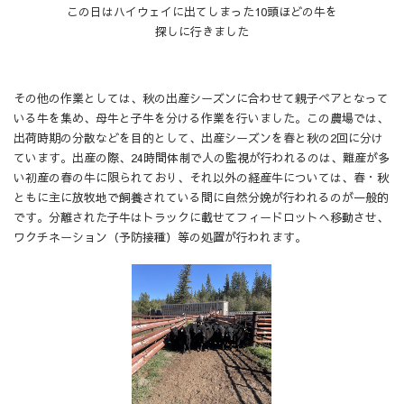
この日はハイウェイに出てしまった10頭ほどの牛を
探しに行きました
その他の作業としては、秋の出産シーズンに合わせて親子ペアとなって
いる牛を集め、母牛と子牛を分ける作業を行いました。この農場では、
出荷時期の分散などを目的として、出産シーズンを春と秋の2回に分け
ています。出産の際、24時間体制で人の監視が行われるのは、難産が多
い初産の春の牛に限られており、それ以外の経産牛については、春・秋
ともに主に放牧地で飼養されている間に自然分娩が行われるのが一般的
です。分離された子牛はトラックに載せてフィードロットへ移動させ、
ワクチネーション（予防接種）等の処置が行われます。