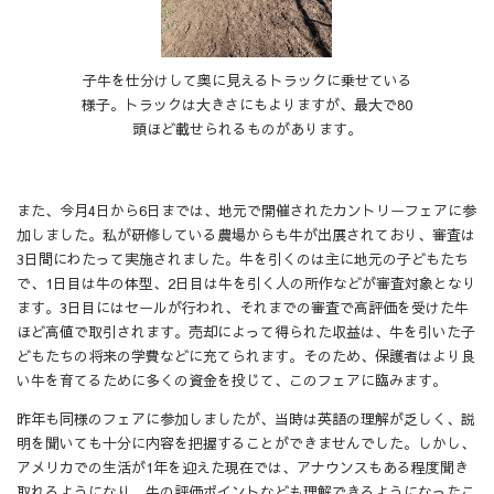
子牛を仕分けして奥に見えるトラックに乗せている
様子。トラックは大きさにもよりますが、最大で80
頭ほど載せられるものがあります。
また、今月4日から6日までは、地元で開催されたカントリーフェアに参
加しました。私が研修している農場からも牛が出展されており、審査は
3日間にわたって実施されました。牛を引くのは主に地元の子どもたち
で、1日目は牛の体型、2日目は牛を引く人の所作などが審査対象となり
ます。3日目にはセールが行われ、それまでの審査で高評価を受けた牛
ほど高値で取引されます。売却によって得られた収益は、牛を引いた子
どもたちの将来の学費などに充てられます。そのため、保護者はより良
い牛を育てるために多くの資金を投じて、このフェアに臨みます。
昨年も同様のフェアに参加しましたが、当時は英語の理解が乏しく、説
明を聞いても十分に内容を把握することができませんでした。しかし、
アメリカでの生活が1年を迎えた現在では、アナウンスもある程度聞き
取れるようになり、牛の評価ポイントなども理解できるようになったこ