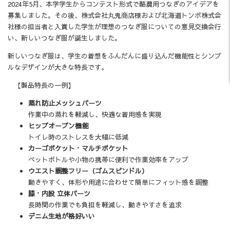
2024年5月、本学学生からコンテスト形式で酪農用つなぎのアイデアを
募集しました。その後、株式会社丸鬼商店様および北海道トンボ株式会
社様の担当者と入賞した学生が理想のつなぎ服についての意見交換会行
い、新しいつなぎ服が誕生しました。
新しいつなぎ服は、学生の着想をふんだんに盛り込んだ機能性とシンプ
ルなデザインが大きな特長です。
【製品特長の一例】
蒸れ防止メッシュパーツ
作業中の蒸れを軽減し、快適な着用感を実現
ヒップオープン機能
トイレ時のストレスを大幅に低減
カーゴポケット・マルチポケット
ペットボトルや小物の携帯に便利で作業効率をアップ
ウエスト調整フリー（ゴムスピンドル）
動きやすく、体形や用途に合わせて簡単にフィット感を調整
膝・内股 立体パーツ
長時間の作業でも負担を軽減し、動きやすさを追求
デニム生地が格好いい