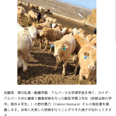
佐藤貢・雪印乳業－酪農学園・アルバータ大学奨学金を得て、カナダ・
アルバータ州の農場で農業研修を行った獣医学類３年生（研修当時の学
年。現在４年生。）の野村薫乃（Yukino Nomura）さんの報告書を掲
載します。非常に充実した研修を行うことができた様子が伝わってきま
す。