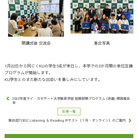
閉講式後 交流会
集合写真
1月22日から同じくKUの学生5名が来日し、本学での3か月間の単位互換
プログラムが開始します。
KU学生とのまた新たな出会いを楽しみにしています。
2023年度タイ・カセサート大学獣医学部 短期研修プログラム (派遣) 帰国報告
会
記事一覧
第85回TOEIC Listening ＆ Reading IPテスト（１月・オンライン）のご案内