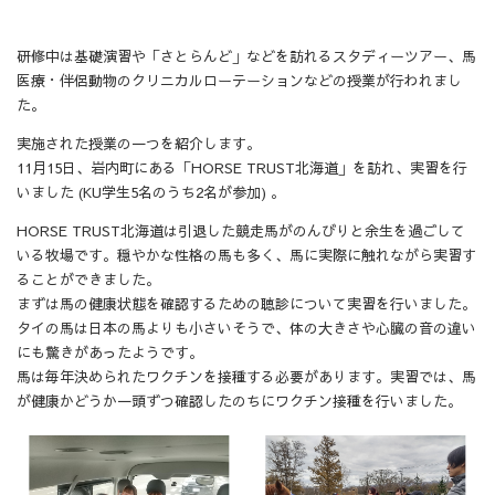
研修中は基礎演習や「さとらんど」などを訪れるスタディーツアー、馬
医療・伴侶動物のクリニカルローテーションなどの授業が行われまし
た。
実施された授業の一つを紹介します。
11月15日、岩内町にある「HORSE TRUST北海道」を訪れ、実習を行
いました (KU学生5名のうち2名が参加) 。
HORSE TRUST北海道は引退した競走馬がのんびりと余生を過ごして
い
る牧場です。穏やかな性格の馬も多く、
馬に実際に触れながら実習す
ることができました。
まずは馬の健康状態を確認するための聴診について実習を行いまし
た。
タイの馬は日本の馬よりも小さいそうで、
体の大きさや心臓の音の違い
にも驚きがあったようです。
馬は毎年決められたワクチンを接種する必要があります。
実習では、
馬
が健康かどうか一頭ずつ確認したのちにワクチン接種を行いまし
た。