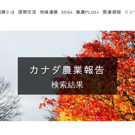
携課とは
国際交流
地域連携
SDGs
酪農PLUS+
関連規程
リン
カナダ農業報告
検索結果